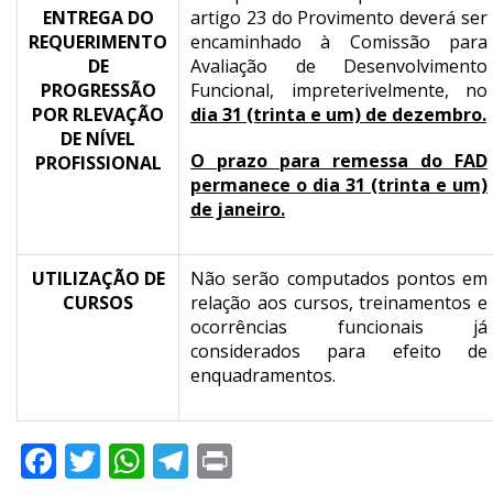
ENTREGA DO
artigo 23 do Provimento deverá ser
REQUERIMENTO
encaminhado à Comissão para
DE
Avaliação de Desenvolvimento
PROGRESSÃO
Funcional, impreterivelmente, no
POR RLEVAÇÃO
dia 31 (trinta e um) de dezembro.
DE NÍVEL
O prazo para remessa do FAD
PROFISSIONAL
permanece o dia 31 (trinta e um)
de janeiro.
UTILIZAÇÃO DE
Não serão computados pontos em
CURSOS
relação aos cursos, treinamentos e
ocorrências funcionais já
considerados para efeito de
enquadramentos.
Facebook
Twitter
WhatsApp
Telegram
Print