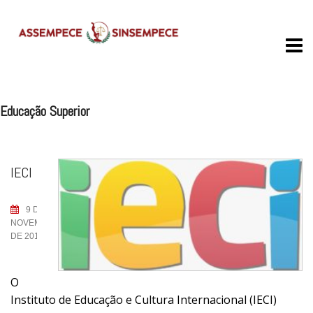
Skip
to
content
Educação Superior
IECI
9 DE
NOVEMBRO
DE 2019
O
Instituto de Educação e Cultura Internacional (IECI)