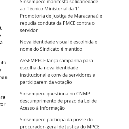
Sinsempece manifesta solidariedade
ao Técnico Ministerial da 1ª
Promotoria de Justiça de Maracanaú e
repudia conduta da PMCE contra o
á,
servidor
o
Nova identidade visual é escolhida e
 à
nome do Sindicato é mantido
ASSEMPECE lança campanha para
ito
escolha da nova identidade
a
institucional e convida servidores a
ra a
participarem da votação
Sinsempece questiona no CNMP
ara
descumprimento de prazo da Lei de
tor
Acesso à Informação
Sinsempece participa da posse do
procurador-geral de Justiça do MPCE