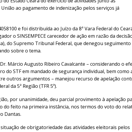
o do Estado Ceará do exercício de atividades junto às
 União ao pagamento de indenização pelos serviços já
58100 e foi distribuída ao Juízo da 8ª Vara Federal do Cear
 julgador o SINSEMPECE carecedor de ação em razão da decisã
ada), do Supremo Tribunal Federal, que denegou seguimento
ando sobre o tema.
 Dr. Márcio Augusto Ribeiro Cavalcante – considerando o efe
stro do STF em mandado de segurança individual, bem como 
tre outros argumentos – manejou recurso de apelação cont
ral da 5ª Região (TFR 5º).
ião, por unanimidade, deu parcial provimento à apelação p
do feito na primeira instância, nos termos do voto do rela
o Dantas.
ituação de obrigatoriedade das atividades eleitorais pelos