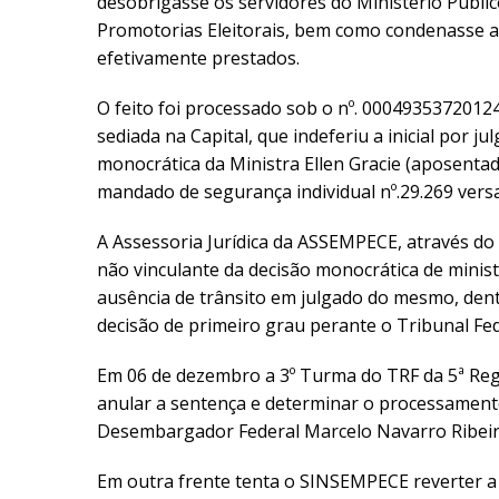
desobrigasse os servidores do Ministério Públic
Promotorias Eleitorais, bem como condenasse a
efetivamente prestados.
O feito foi processado sob o nº. 000493537201240
sediada na Capital, que indeferiu a inicial por
monocrática da Ministra Ellen Gracie (aposent
mandado de segurança individual nº.29.269 vers
A Assessoria Jurídica da ASSEMPECE, através do
não vinculante da decisão monocrática de mini
ausência de trânsito em julgado do mesmo, den
decisão de primeiro grau perante o Tribunal Fede
Em 06 de dezembro a 3º Turma do TRF da 5ª Reg
anular a sentença e determinar o processamento 
Desembargador Federal Marcelo Navarro Ribeir
Em outra frente tenta o SINSEMPECE reverter a s