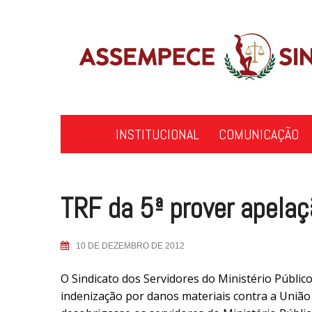
Skip
to
content
INSTITUCIONAL
COMUNICAÇÃO
TRF da 5ª prover apelaç
10 DE DEZEMBRO DE 2012
O Sindicato dos Servidores do Ministério Públic
indenização por danos materiais contra a União