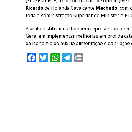
(SINSEMPECE), realizou na data de ontem (09/12) 
Ricardo
de Holanda Cavalcante
Machado
, com 
toda a Administração Superior do Ministério Púb
A visita institucional também representou o r
Geral em implementar melhorias em prol da ca
da isonomia do auxílio alimentação e da criação 
Facebook
Twitter
WhatsApp
Telegram
Print