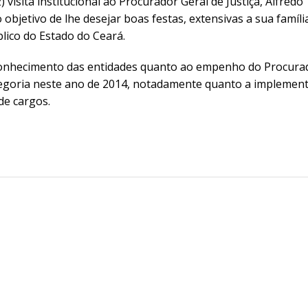
visita institucional ao Procurador Geral de Justiça, Alfredo
o objetivo de lhe desejar boas festas, extensivas a sua famíli
lico do Estado do Ceará.
econhecimento das entidades quanto ao empenho do Procura
tegoria neste ano de 2014, notadamente quanto a implemen
de cargos.