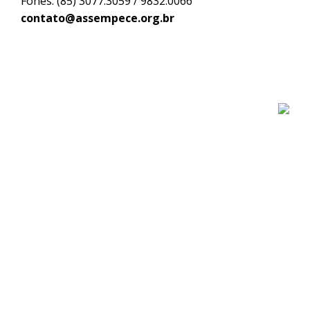
Fones: (85) 3077.3059 / 9832.0066
contato@assempece.org.br