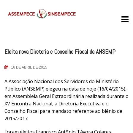
Skip
to
content
Eleita nova Diretoria e Conselho Fiscal da ANSEMP
16 DE ABRIL DE 2015
A Associação Nacional dos Servidores do Ministério
Público (ANSEMP) elegeu na data de hoje (16/04/2015),
em Assembleia Geral Extraordinária realizada durante o
XV Encontra Nacional, a Diretoria Executiva e o
Conselho Fiscal para mandato referente ao biênio de
2015/2017.
Foram eleitos Francisco Antônio Távora Colares