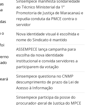
Sinsempece manifesta solidariedade
cas
ao Técnico Ministerial da 1ª
na
Promotoria de Justiça de Maracanaú e
repudia conduta da PMCE contra o
 das
servidor
m o
Nova identidade visual é escolhida e
nome do Sindicato é mantido
foi
ASSEMPECE lança campanha para
escolha da nova identidade
verno
institucional e convida servidores a
rado
participarem da votação
Sinsempece questiona no CNMP
Ceará
descumprimento de prazo da Lei de
Acesso à Informação
Sinsempece participa da posse do
procurador-geral de Justiça do MPCE