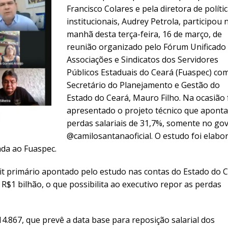
Francisco Colares e pela diretora de políti
institucionais, Audrey Petrola, participou 
manhã desta terça-feira, 16 de março, de
reunião organizado pelo Fórum Unificado
Associações e Sindicatos dos Servidores
Públicos Estaduais do Ceará (Fuaspec) co
Secretário do Planejamento e Gestão do
Estado do Ceará, Mauro Filho. Na ocasião 
apresentado o projeto técnico que aponta
perdas salariais de 31,7%, somente no go
@camilosantanaoficial. O estudo foi elabo
ada ao Fuaspec.
it primário apontado pelo estudo nas contas do Estado do 
R$1 bilhão, o que possibilita ao executivo repor as perdas
867, que prevê a data base para reposição salarial dos