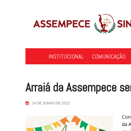
Skip
to
content
INSTITUCIONAL
COMUNICAÇÃO
Arraiá da Assempece ser
14 DE JUNHO DE 2022
Conv
da A