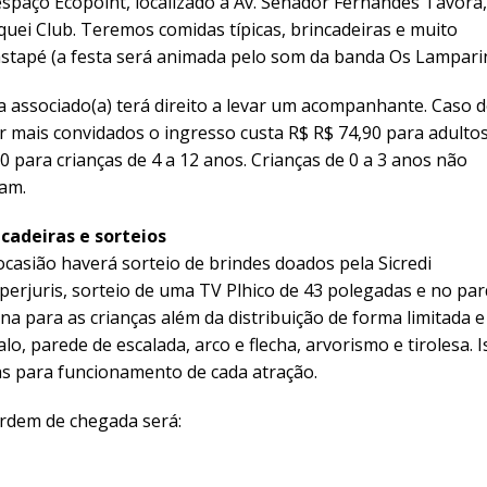
spaço Ecopoint, localizado à Av. Senador Fernandes Távora
quei Club. Teremos comidas típicas, brincadeiras e muito
astapé (a festa será animada pelo som da banda Os Lampari
 associado(a) terá direito a levar um acompanhante. Caso d
r mais convidados o ingresso custa R$ R$ 74,90 para adultos
0 para crianças de 4 a 12 anos. Crianças de 0 a 3 anos não
am.
ncadeiras e sorteios
casião haverá sorteio de brindes doados pela Sicredi
perjuris, sorteio de uma TV Plhico de 43 polegadas e no pa
na para as crianças além da distribuição de forma limitada e
, parede de escalada, arco e flecha, arvorismo e tirolesa. I
s para funcionamento de cada atração.
ordem de chegada será: