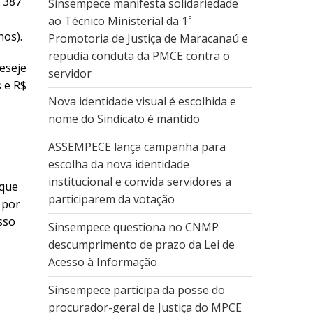
, 387
Sinsempece manifesta solidariedade
ao Técnico Ministerial da 1ª
nos).
Promotoria de Justiça de Maracanaú e
repudia conduta da PMCE contra o
eseje
servidor
 e R$
Nova identidade visual é escolhida e
nome do Sindicato é mantido
ASSEMPECE lança campanha para
escolha da nova identidade
institucional e convida servidores a
rque
participarem da votação
 por
sso
Sinsempece questiona no CNMP
descumprimento de prazo da Lei de
Acesso à Informação
Sinsempece participa da posse do
procurador-geral de Justiça do MPCE