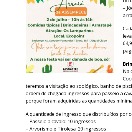
no e
– Jó
arr
Cada
leva
64,9
pag
Bri
Na o
Coo
teremos a visitação ao zoológico, banho de pisci
ordem de chegada ingressos para passeio a cavalo
porque foram adquiridas as quantidades mínima
A quantidade de ingresso que distribuídos por 
– Passeio a cavalo: 10 ingressos
– Arvorismo e Tirolesa: 20 ingressos