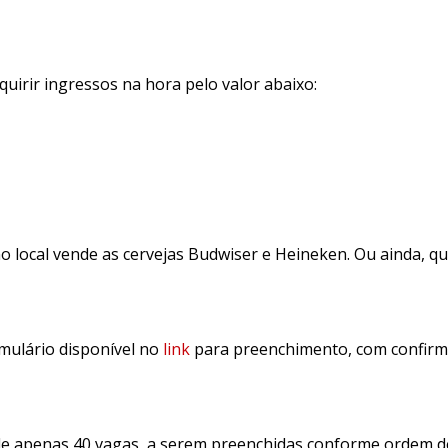
irir ingressos na hora pelo valor abaixo:
 no local vende as cervejas Budwiser e Heineken. Ou ainda, 
rmulário disponível no
link
para preenchimento, com confir
de apenas 40 vagas, a serem preenchidas conforme ordem d