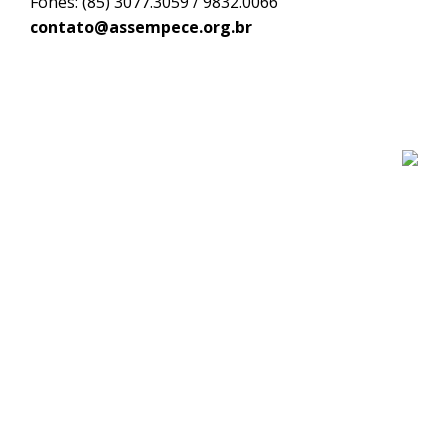
Fones: (85) 3077.3059 / 9832.0066
contato@assempece.org.br