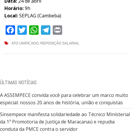
Data:
24 de abril
Horário:
9h
Local:
SEPLAG (Cambeba)
Facebook
Twitter
WhatsApp
Telegram
Print
ATO UNIFICADO
,
REPOSIÇÃO SALARIAL
ÚLTIMAS NOTÍCIAS
A ASSEMPECE convida você para celebrar um marco muito
especial: nossos 20 anos de história, união e conquistas
Sinsempece manifesta solidariedade ao Técnico Ministerial
da 1ª Promotoria de Justiça de Maracanaú e repudia
conduta da PMCE contra o servidor