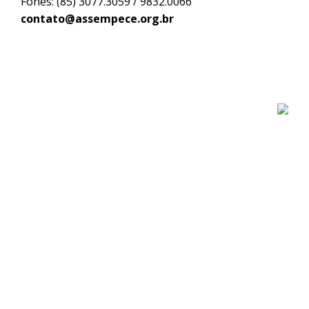
Fones: (85) 3077.3059 / 9832.0066
contato@assempece.org.br