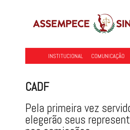
Skip
to
content
INSTITUCIONAL
COMUNICAÇÃO
CADF
Pela primeira vez servid
elegerão seus represen