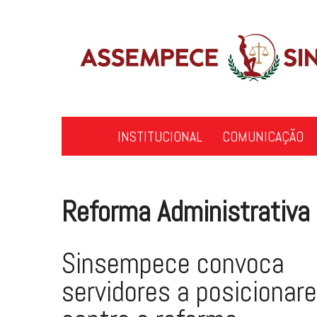
Skip
to
content
INSTITUCIONAL
COMUNICAÇÃO
Reforma Administrativa
Sinsempece convoca
servidores a posicionar