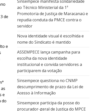
Sinsempece manifesta solidariedade
ano
ao Técnico Ministerial da 1ª
Promotoria de Justiça de Maracanaú e
 3 de
repudia conduta da PMCE contra o
servidor
Nova identidade visual é escolhida e
nome do Sindicato é mantido
lto e
ASSEMPECE lança campanha para
s
escolha da nova identidade
a
institucional e convida servidores a
participarem da votação
Sinsempece questiona no CNMP
n°
descumprimento de prazo da Lei de
 as
Acesso à Informação
s e
a do
Sinsempece participa da posse do
procurador-geral de Justiça do MPCE